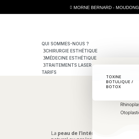
MORNE BERNARD - MOUDONG 

QUI SOMMES-NOUS ?
3
CHIRURGIE ESTHÉTIQUE
3
MÉDECINE ESTHÉTIQUE
3
TRAITEMENTS LASER
VISAGE
TARIFS
TOXINE
Lifting c
BOTULIQUE /
BOTOX
Blépharo
Lipostru
Rhinoplas
Otoplast
La
peau de l’intérieur des cuisses
es