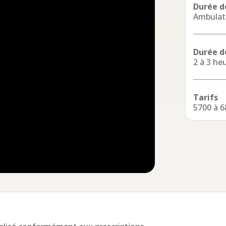
Durée de
Ambulat
Durée de
2 à 3 he
Tarifs
5700 à 6