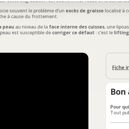
les. Cette dégradation est souvent mal vécue et la demande
socie souvent le problème d’un
excès de graisse
localisé à
che à cause du frottement.
a peau
au niveau de la
face interne des cuisses
, une lipoa
 peau est susceptible de
corriger ce défaut
: c’est le
lifting
Fiche 
Bon 
Pour qui
Tout pub