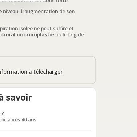
 de réparation est donc forte.
 ce niveau. L’augmentation de son
spiration isolée ne peut suffire et
 crural
ou
cruroplastie
ou lifting de
information à télécharger
à savoir
 ?
lic après 40 ans