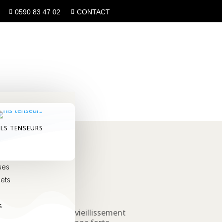
0590 83 47 02
CONTACT


posuccion
ILS TENSEURS
s
sses
ses
lets
s
ement dégradée par le vieillissement