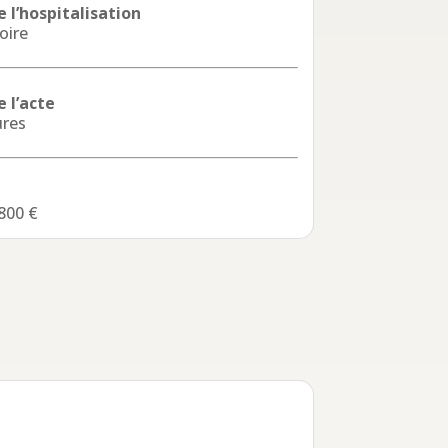
 l’hospitalisation
oire
 l’acte
ures
800 €