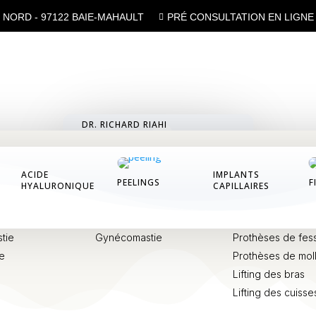
NORD - 97122 BAIE-MAHAULT
PRÉ CONSULTATION EN LIGNE

DR. RICHARD RIAHI
PHILOSOPHIE
L'ÉQUIPE
SILHOUETTE
POITRINE
LES CABINETS
ACIDE
IMPLANTS
ervico-facial
Lipoaspiration, li
PEELINGS
F
Augmentation mammaire
HYALURONIQUE
CAPILLAIRES
plastie
Abdominoplastie
Réduction mammaire
Lifting des cuisse
cture
Lipofilling des fe
Ptose mammaire
tie
Prothèses de fes
Gynécomastie
ie
Prothèses de mol
Lifting des bras
Lifting des cuisse
t fine et ses fibres élastiques fragiles. Elle est donc rapid