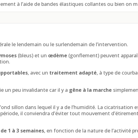
nsement à l’aide de bandes élastiques collantes ou bien on m
érale le lendemain ou le surlendemain de l’intervention.
ymoses
(bleus) et un
œdème
(gonflement) peuvent apparaîtr
tion.
upportables
, avec un
traitement adapté
, à type de courba
ie un peu invalidante car il y a
gêne à la marche
simplement
fond sillon dans lequel il y a de l’humidité. La cicatrisatio
e période, il conviendra d’éviter tout mouvement d’étireme
l de 1 à 3 semaines
, en fonction de la nature de l’activité p