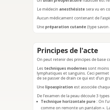
Un
bilan préopératoire
habituel est r
Le médecin
anesthésiste
sera vu en co
Aucun médicament contenant de l’aspirin
Une
préparation cutanée
(type savon 
Principes de l'acte
On peut retenir des principes de base
Les
techniques modernes
sont moins 
lymphatiques et sanguins. Ceci permet
de se passer de drain ce qui est d’un g
Une
lipoaspiration
est associée chaque 
De l’examen de la peau découle 3 types 
Technique horizontale pure
: On l’
comme on remonte un pantalon ». La cic